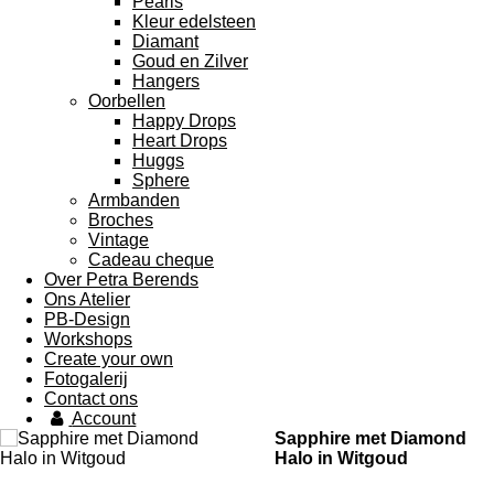
Pearls
Kleur edelsteen
Diamant
Goud en Zilver
Hangers
Oorbellen
Happy Drops
Heart Drops
Huggs
Sphere
Armbanden
Broches
Vintage
Cadeau cheque
Over Petra Berends
Ons Atelier
PB-Design
Workshops
Create your own
Fotogalerij
Contact ons
Account
Sapphire met Diamond
Halo in Witgoud