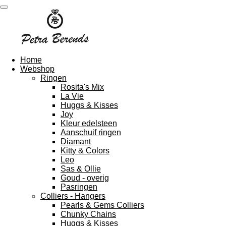
Ga
direct
naar
de
hoofdinhoud
Home
Webshop
Ringen
Rosita's Mix
La Vie
Huggs & Kisses
Joy
Kleur edelsteen
Aanschuif ringen
Diamant
Kitty & Colors
Leo
Sas & Ollie
Goud - overig
Pasringen
Colliers - Hangers
Pearls & Gems Colliers
Chunky Chains
Huggs & Kisses