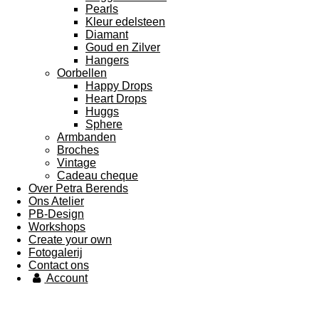
Pearls
Kleur edelsteen
Diamant
Goud en Zilver
Hangers
Oorbellen
Happy Drops
Heart Drops
Huggs
Sphere
Armbanden
Broches
Vintage
Cadeau cheque
Over Petra Berends
Ons Atelier
PB-Design
Workshops
Create your own
Fotogalerij
Contact ons
Account