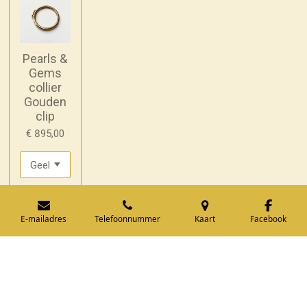
Pearls &
Gems
collier
Gouden
clip
€ 895,00
In winkelwagen
E-mailadres
Telefoonnummer
Kaart
Facebook
© 2020 - 2026 Juwelier Goudsmederij Petra Berends