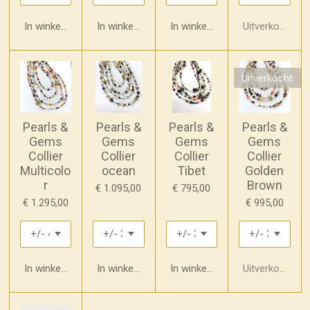
e
n
In winkelwagen
In winkelwagen
In winkelwagen
Uitverkocht
Uitverkocht
Pearls &
Pearls &
Pearls &
Pearls &
Gems
Gems
Gems
Gems
Collier
Collier
Collier
Collier
Multicolo
ocean
Tibet
Golden
r
Brown
€ 1.095,00
€ 795,00
€ 1.295,00
€ 995,00
In winkelwagen
In winkelwagen
In winkelwagen
Uitverkocht