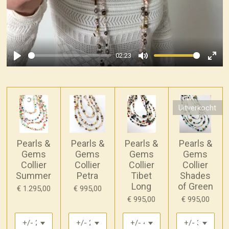
02:23
P
M
E
l
u
n
a
t
t
y
e
e
Uitverkocht
r
f
Pearls &
Pearls &
Pearls &
Pearls &
u
Gems
Gems
Gems
Gems
l
Collier
Collier
Collier
Collier
l
Summer
Petra
Tibet
Shades
s
Long
of Green
€ 1.295,00
€ 995,00
c
€ 995,00
€ 995,00
r
e