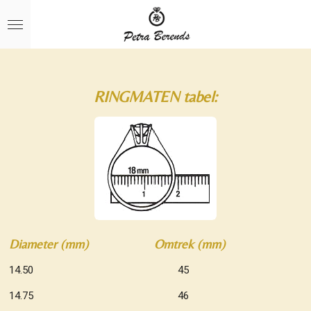
Ga
direct
naar
de
hoofdinhoud
RINGMATEN tabel:
Diameter (mm) Omtrek (mm)
14.50 45
14.75 46