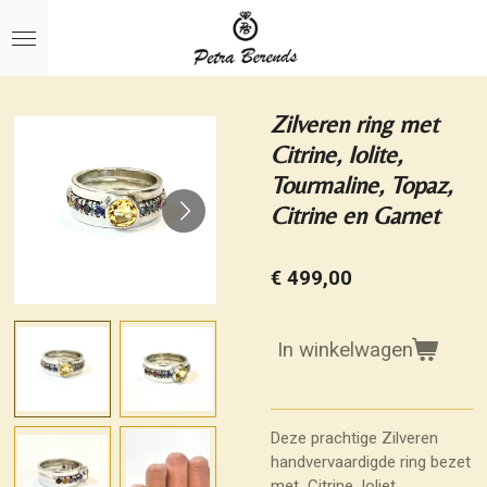
Ga
direct
naar
de
hoofdinhoud
Zilveren ring met
Citrine, Iolite,
Tourmaline, Topaz,
Citrine en Garnet
€ 499,00
In winkelwagen
Deze prachtige Zilveren
handvervaardigde ring bezet
met Citrine, Ioliet,