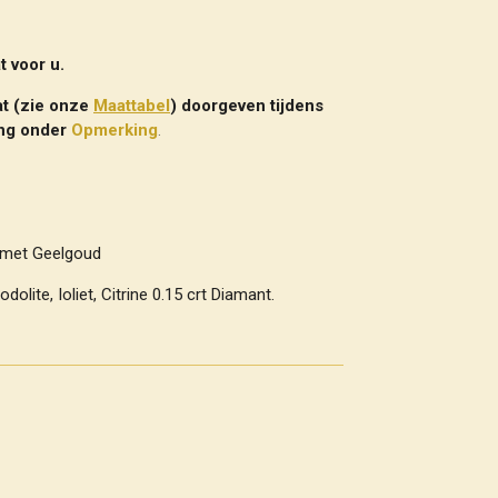
 voor u.
t (zie onze
Maattabel
) doorgeven tijdens
ing onder
Opmerking
.
d met Geelgoud
dolite, Ioliet, Citrine 0.15 crt Diamant.