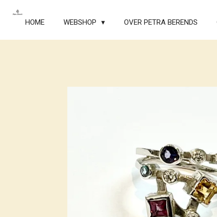
Ga
direct
HOME
WEBSHOP
OVER PETRA BERENDS
naar
de
hoofdinhoud