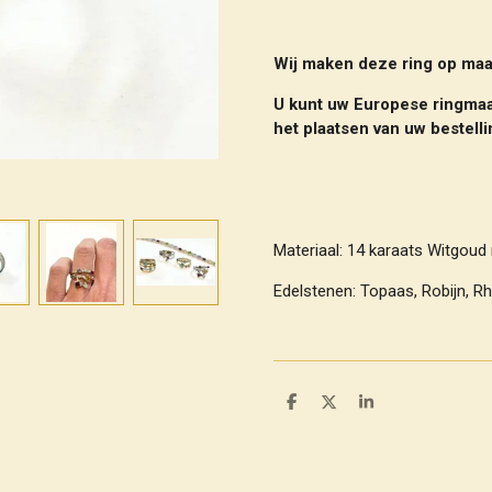
Wij maken deze ring op maat
U kunt uw Europese ringmaa
het plaatsen van uw bestell
Materiaal: 14 karaats Witgou
Edelstenen:
Topaas, Robijn, Rho
D
D
S
e
e
h
l
e
a
e
l
r
n
e