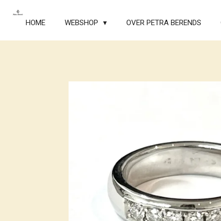
Ga
direct
HOME
WEBSHOP
OVER PETRA BERENDS
naar
de
hoofdinhoud