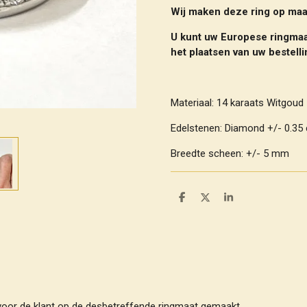
Wij maken deze ring op maat
U kunt uw Europese ringmaa
het plaatsen van uw bestell
Materiaal: 14 karaats Witgoud
Edelstenen: Diamond +/- 0.35 cr
Breedte scheen: +/- 5 mm
D
D
S
e
e
h
l
e
a
e
l
r
n
e
voor de klant op de desbetreffende ringmaat gemaakt.