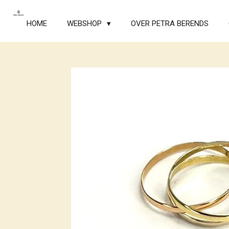
Ga
direct
HOME
WEBSHOP
OVER PETRA BERENDS
naar
de
hoofdinhoud