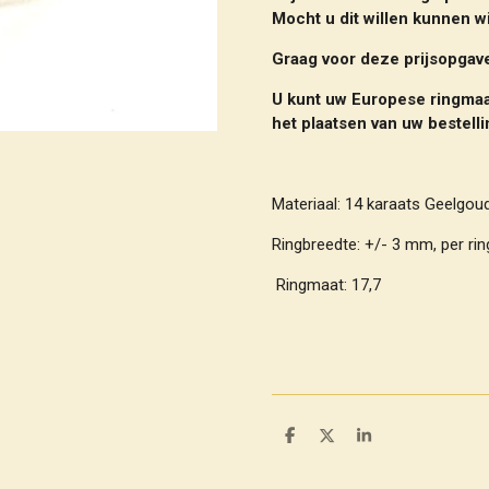
Mocht u dit willen kunnen w
Graag voor deze prijsopga
U kunt uw Europese ringmaa
het plaatsen van uw bestell
Materiaal: 14 karaats Geelgo
Ringbreedte:
+/- 3 mm, per rin
Ringmaat: 17,7
D
D
S
e
e
h
l
e
a