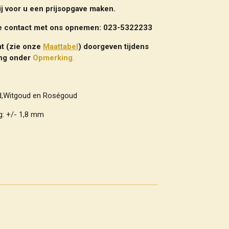
ij voor u een prijsopgave maken.
ve contact met ons opnemen: 023-5322233
t (zie onze
Maattabel
) doorgeven tijdens
ing onder
Opmerking
.
ud,Witgoud en Roségoud
g: +/- 1,8
mm