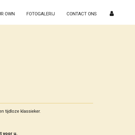
UR OWN
FOTOGALERIJ
CONTACT ONS
en tijdloze klassieker.
t voor u.