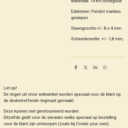
Materiaal: 14 Krt Roségoud
Edelsteen: Peridot markies
geslepen
Steengrootte:+/- 8 x 4 mm
Scheenbreedte: +/- 1,8 mm,
D
D
S
D
e
e
h
e
l
e
a
l
e
l
r
e
n
e
n
Let op!
De ringen uit onze webwinkel worden speciaal voor de klant op
de desbetreffende ringmaat gemaakt.
Deze kunnen niet geretourneerd worden.
Ditzelfde geldt voor de sieraden welke speciaal op bestelling
voor de klant zijn ontworpen (zoals bij Create your own).