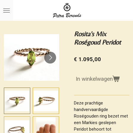
Ga
direct
naar
de
hoofdinhoud
Rosita's Mix
Roségoud Peridot
€ 1.095,00
In winkelwagen
Deze prachtige
handvervaardigde
Roségouden ring bezet met
een Markies geslepen
Peridot behoort tot