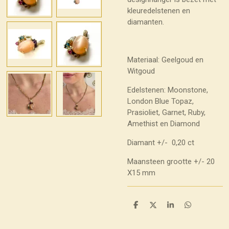
kleuredelstenen en
diamanten.
Materiaal: Geelgoud en
Witgoud
Edelstenen: Moonstone,
London Blue Topaz,
Prasioliet, Garnet, Ruby,
Amethist en Diamond
Diamant +/- 0,20 ct
Maansteen grootte +/- 20
X15 mm
D
D
S
D
e
e
h
e
l
e
a
l