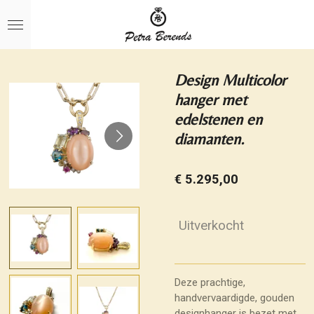
Ga
direct
naar
de
hoofdinhoud
Design Multicolor
hanger met
edelstenen en
diamanten.
€ 5.295,00
Uitverkocht
Deze prachtige,
handvervaardigde, gouden
designhanger is bezet met