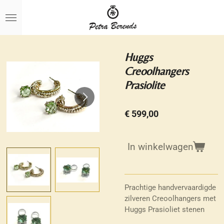
Ga
direct
naar
de
hoofdinhoud
Huggs
Creoolhangers
Prasiolite
€ 599,00
In winkelwagen
Prachtige handvervaardigde
zilveren Creoolhangers met
Huggs Prasioliet stenen