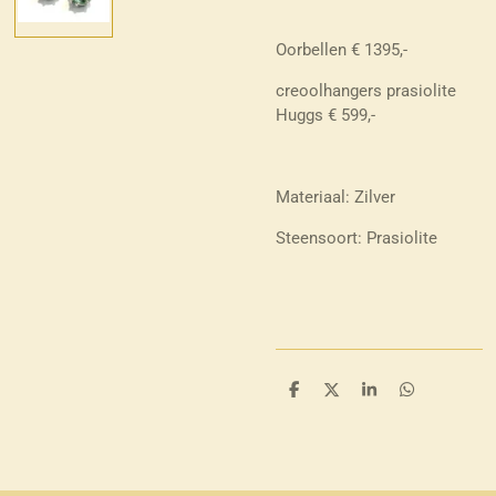
Oorbellen € 1395,-
creoolhangers prasiolite
Huggs € 599,-
Materiaal: Zilver
Steensoort: Prasiolite
D
D
S
D
e
e
h
e
l
e
a
l
e
l
r
e
n
e
n