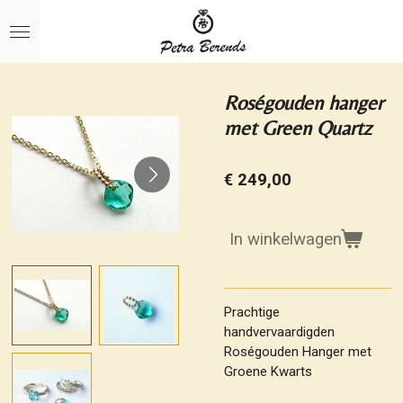
Ga
direct
naar
de
hoofdinhoud
Roségouden hanger
met Green Quartz
€ 249,00
In winkelwagen
Prachtige
handvervaardigden
Roségouden Hanger met
Groene Kwarts