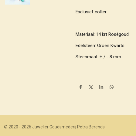
Exclusief collier
Materiaal: 14 krt Roségoud
Edelsteen: Groen Kwarts
Steenmaat: + / - 8 mm
D
D
S
D
e
e
h
e
l
e
a
l
e
l
r
e
n
e
n
© 2020 - 2026 Juwelier Goudsmederij Petra Berends