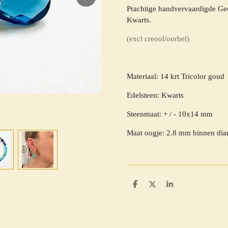
Prachtige handvervaardigde G
Kwarts.
(excl creool/oorbel)
Materiaal: 14 krt Tricolor goud
Edelsteen: Kwarts
Steenmaat: + / - 10x14 mm
Maat oogje: 2.8 mm binnen diam
D
D
S
e
e
h
l
e
a
e
l
r
n
e