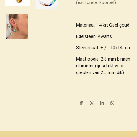
(excl creool/oorbel)
Materiaal: 14 krt Geel goud
Edelsteen: Kwarts
Steenmaat: + / - 10x14 mm
Maat oogje: 2.8 mm binnen
diameter (geschikt voor
creolen van 2.5 mm dik)
D
D
S
D
e
e
h
e
l
e
a
l
e
l
r
e
n
e
n