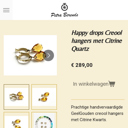
Ga
direct
naar
de
hoofdinhoud
Happy drops Creool
hangers met Citrine
Quartz
€ 289,00
In winkelwagen
Prachtige handvervaardigde
GeelGouden creool hangers
met Citrine Kwarts.