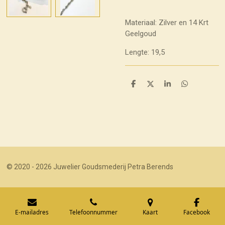
Materiaal: Zilver en 14 Krt
Geelgoud
Lengte: 19,5
D
D
S
D
e
e
h
e
l
e
a
l
e
l
r
e
n
e
n
© 2020 - 2026 Juwelier Goudsmederij Petra Berends
E-mailadres
Telefoonnummer
Kaart
Facebook