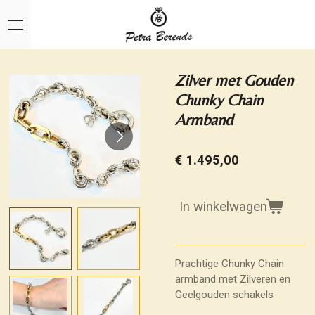
Ga
direct
naar
de
hoofdinhoud
Zilver met Gouden
Chunky Chain
Armband
€ 1.495,00
In winkelwagen
Prachtige Chunky Chain
armband met Zilveren en
Geelgouden schakels