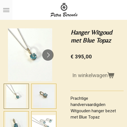
Ga
direct
naar
de
hoofdinhoud
Hanger Witgoud
met Blue Topaz
€ 395,00
In winkelwagen
Prachtige
handvervaardigden
Witgouden hanger bezet
met Blue Topaz