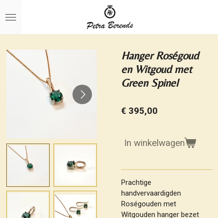
Ga
direct
naar
de
hoofdinhoud
Hanger Roségoud
en Witgoud met
Green Spinel
€ 395,00
In winkelwagen
Prachtige
handvervaardigden
Roségouden met
Witgouden hanger bezet