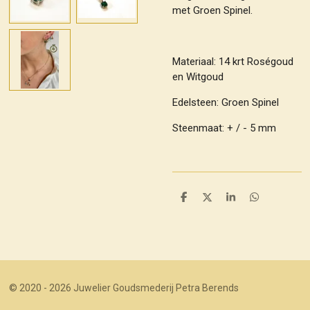
met Groen Spinel.
Materiaal: 14 krt Roségoud
en Witgoud
Edelsteen: Groen Spinel
Steenmaat: + / - 5 mm
D
D
S
D
e
e
h
e
l
e
a
l
e
l
r
e
n
e
n
© 2020 - 2026 Juwelier Goudsmederij Petra Berends