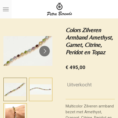
Ga
direct
naar
de
hoofdinhoud
Colors Zilveren
Armband Amethyst,
Garnet, Citrine,
Peridot en Topaz
€ 495,00
Uitverkocht
Multicolor Zilveren armband
bezet met Amethyst,
Granaat, Citrine, Peridot en