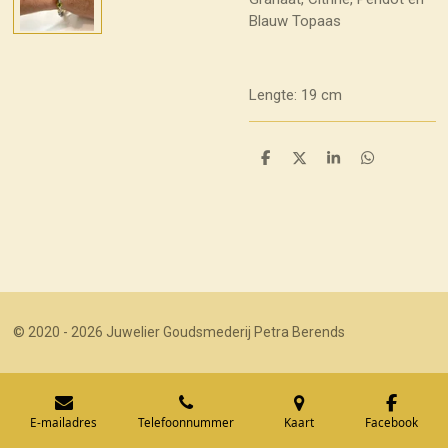
Blauw Topaas
Lengte: 19 cm
D
D
S
D
e
e
h
e
l
e
a
l
e
l
r
e
n
e
n
© 2020 - 2026 Juwelier Goudsmederij Petra Berends
E-mailadres
Telefoonnummer
Kaart
Facebook