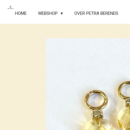
Ga
direct
HOME
WEBSHOP
OVER PETRA BERENDS
naar
de
hoofdinhoud