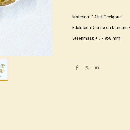
Materiaal: 14 krt Geelgoud
Edelsteen: Citrine en Diamant +
Steenmaat: + / - 8x8 mm
D
D
S
e
e
h
l
e
a
e
l
r
n
e