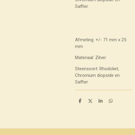
Saffier.
Afmeting: +/- 71 mm x 25
mm
Materiaal: Zilver
Steensoort: Rhodoliet,
Chromium diopside en
Saffier
D
D
S
D
e
e
h
e
l
e
a
l
e
l
r
e
n
e
n