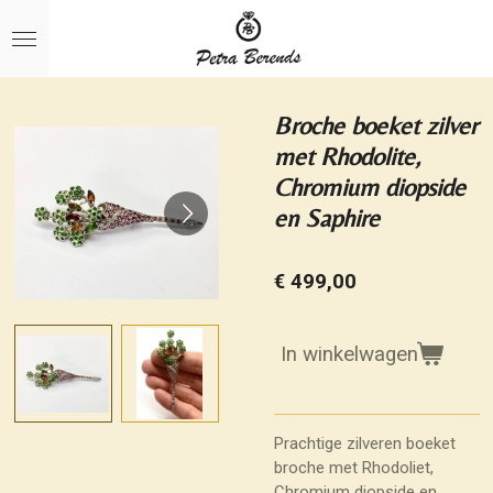
Ga
direct
naar
de
hoofdinhoud
Broche boeket zilver
met Rhodolite,
Chromium diopside
en Saphire
€ 499,00
In winkelwagen
Prachtige zilveren boeket
broche met Rhodoliet,
Chromium diopside en