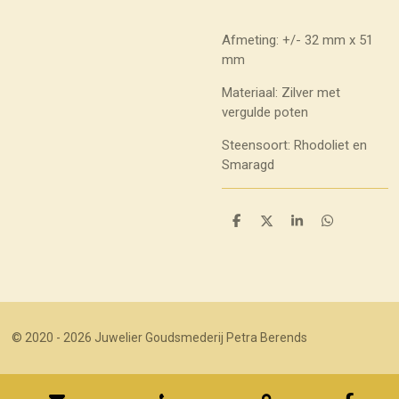
Afmeting: +/- 32 mm x 51
mm
Materiaal: Zilver met
vergulde poten
Steensoort: Rhodoliet en
Smaragd
D
D
S
D
e
e
h
e
l
e
a
l
e
l
r
e
n
e
n
© 2020 - 2026 Juwelier Goudsmederij Petra Berends