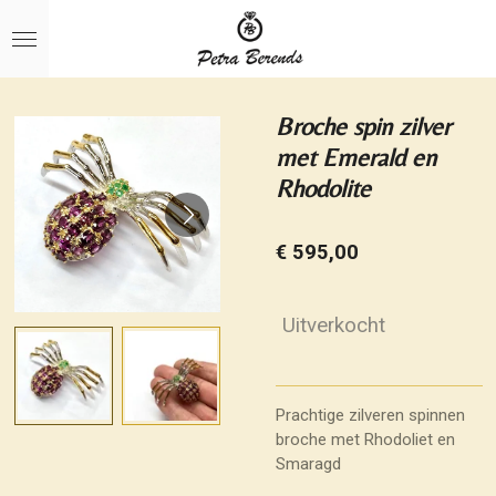
Ga
direct
naar
de
hoofdinhoud
Broche spin zilver
met Emerald en
Rhodolite
€ 595,00
Uitverkocht
Prachtige zilveren spinnen
broche met Rhodoliet en
Smaragd