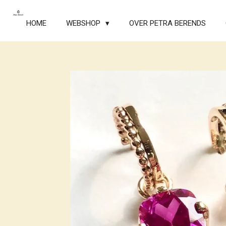
Ga
direct
HOME
WEBSHOP
OVER PETRA BERENDS
naar
de
hoofdinhoud