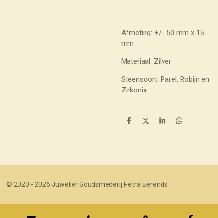
Afmeting: +/- 50 mm x 15
mm
Materiaal: Zilver
Steensoort: Parel, Robijn en
Zirkonia
D
D
S
D
e
e
h
e
l
e
a
l
e
l
r
e
n
e
n
© 2020 - 2026 Juwelier Goudsmederij Petra Berends