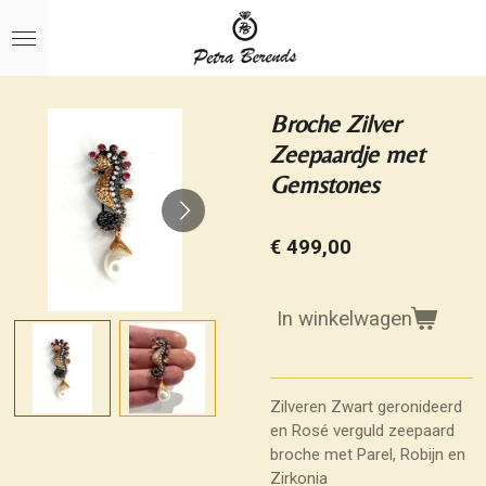
Ga
direct
naar
de
hoofdinhoud
Broche Zilver
Zeepaardje met
Gemstones
€ 499,00
In winkelwagen
Zilveren Zwart geronideerd
en Rosé verguld zeepaard
broche met Parel, Robijn en
Zirkonia