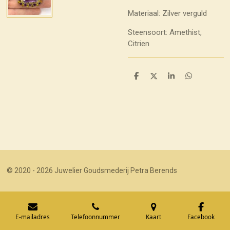
Materiaal: Zilver verguld
Steensoort: Amethist,
Citrien
D
D
S
D
e
e
h
e
l
e
a
l
e
l
r
e
n
e
n
© 2020 - 2026 Juwelier Goudsmederij Petra Berends
E-mailadres
Telefoonnummer
Kaart
Facebook