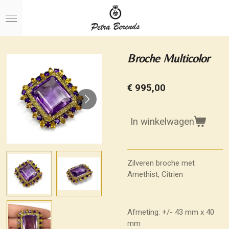
Ga
direct
naar
de
hoofdinhoud
Broche Multicolor
€ 995,00
In winkelwagen
Zilveren broche met
Amethist, Citrien
Afmeting: +/- 43 mm x 40
mm