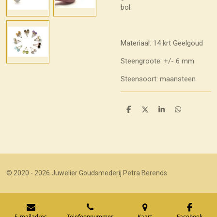
bol.
Materiaal: 14 krt Geelgoud
Steengroote: +/- 6 mm
Steensoort: maansteen
D
D
S
D
e
e
h
e
l
e
a
l
e
l
r
e
n
e
n
© 2020 - 2026 Juwelier Goudsmederij Petra Berends
E-mailadres
Telefoonnummer
Kaart
Facebook