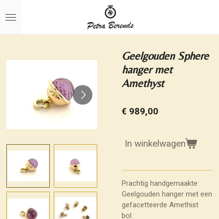
Ga
direct
naar
de
hoofdinhoud
Geelgouden Sphere
hanger met
Amethyst
€ 989,00
In winkelwagen
Prachtig handgemaakte
Geelgouden hanger met een
gefacetteerde Amethist
bol.