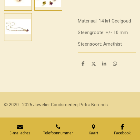
Materiaal: 14 krt Geelgoud
Steengroote: +/- 10 mm
Steensoort: Amethist
D
D
S
D
e
e
h
e
l
e
a
l
e
l
r
e
n
e
n
© 2020 - 2026 Juwelier Goudsmederij Petra Berends
E-mailadres
Telefoonnummer
Kaart
Facebook