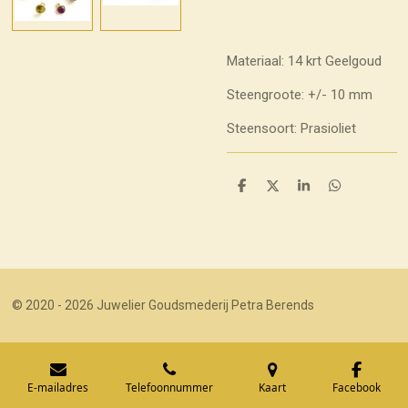
Materiaal: 14 krt Geelgoud
Steengroote: +/- 10 mm
Steensoort: Prasioliet
D
D
S
D
e
e
h
e
l
e
a
l
e
l
r
e
n
e
n
© 2020 - 2026 Juwelier Goudsmederij Petra Berends
E-mailadres
Telefoonnummer
Kaart
Facebook