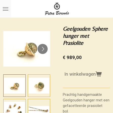
Ga
direct
naar
de
hoofdinhoud
Geelgouden Sphere
hanger met
Prasiolite
€ 989,00
In winkelwagen
Prachtig handgemaakte
Geelgouden hanger met een
gefacetteerde prasioliet
bol.