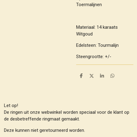
Toermalijnen
Materiaal: 14 karaats
Witgoud
Edelsteen: Tourmalijn
Steengrootte: +/-
D
D
S
D
e
e
h
e
l
e
a
l
e
l
r
e
n
e
n
Let op!
De ringen uit onze webwinkel worden speciaal voor de klant op
de desbetreffende ringmaat gemaakt.
Deze kunnen niet geretourneerd worden.