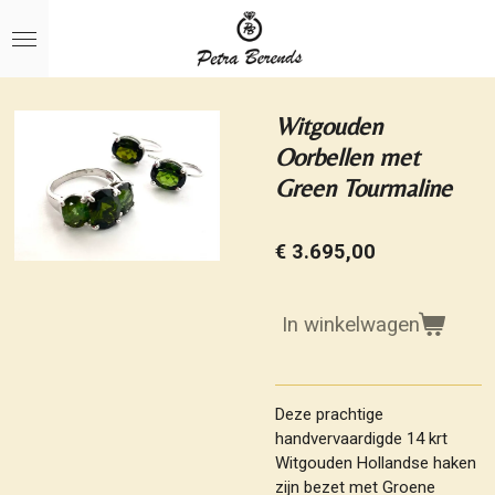
Ga
direct
naar
de
hoofdinhoud
Witgouden
Oorbellen met
Green Tourmaline
€ 3.695,00
In winkelwagen
Deze prachtige
handvervaardigde 14 krt
Witgouden Hollandse haken
zijn bezet met Groene