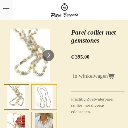
Ga
direct
naar
de
hoofdinhoud
Parel collier met
gemstones
€ 395,00
In winkelwagen
Prachtig Zoetwaterparel
collier met diverse
edelstenen.