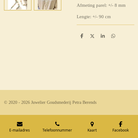
Afmeting parel: +/- 8 mm
Lengte: +/- 90 cm
D
D
S
D
e
e
h
e
l
e
a
l
e
l
r
e
n
e
n
© 2020 - 2026 Juwelier Goudsmederij Petra Berends
E-mailadres
Telefoonnummer
Kaart
Facebook