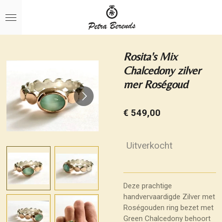
Ga
direct
naar
de
hoofdinhoud
Rosita's Mix
Chalcedony zilver
mer Roségoud
€ 549,00
Uitverkocht
Deze prachtige
handvervaardigde Zilver met
Roségouden ring bezet met
Green Chalcedony behoort