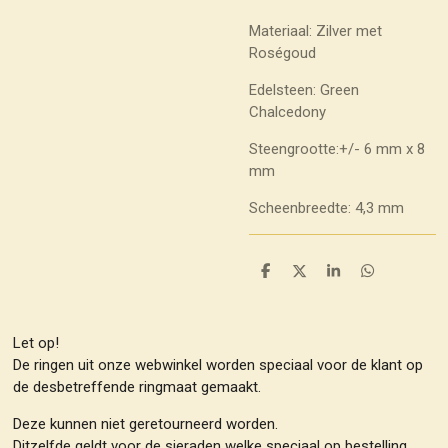
Materiaal: Zilver met
Roségoud
Edelsteen: Green
Chalcedony
Steengrootte:+/- 6 mm x 8
mm
Scheenbreedte: 4,3 mm
D
D
S
D
e
e
h
e
l
e
a
l
e
l
r
e
n
e
n
Let op!
De ringen uit onze webwinkel worden speciaal voor de klant op
de desbetreffende ringmaat gemaakt.
Deze kunnen niet geretourneerd worden.
Ditzelfde geldt voor de sieraden welke speciaal op bestelling