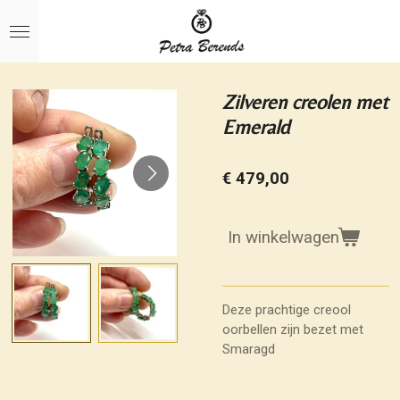
Ga
direct
naar
de
hoofdinhoud
Zilveren creolen met
Emerald
€ 479,00
In winkelwagen
Deze prachtige creool
oorbellen zijn bezet met
Smaragd