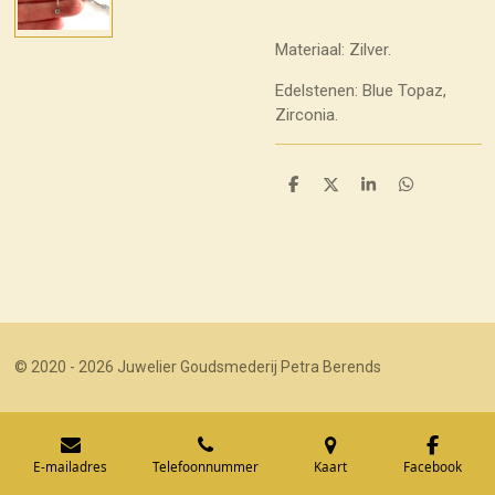
Materiaal: Zilver.
Edelstenen: Blue Topaz,
Zirconia.
D
D
S
D
e
e
h
e
l
e
a
l
e
l
r
e
n
e
n
© 2020 - 2026 Juwelier Goudsmederij Petra Berends
E-mailadres
Telefoonnummer
Kaart
Facebook