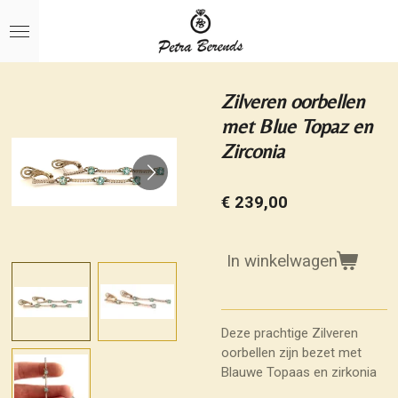
Ga
direct
naar
de
hoofdinhoud
Zilveren oorbellen
met Blue Topaz en
Zirconia
€ 239,00
In winkelwagen
Deze prachtige Zilveren
oorbellen zijn bezet met
Blauwe Topaas en zirkonia