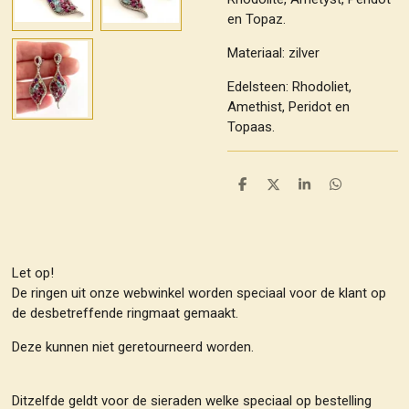
en Topaz.
Materiaal: zilver
Edelsteen: Rhodoliet,
Amethist, Peridot en
Topaas.
D
D
S
D
e
e
h
e
l
e
a
l
e
l
r
e
n
e
n
Let op!
De ringen uit onze webwinkel worden speciaal voor de klant op
de desbetreffende ringmaat gemaakt.
Deze kunnen niet geretourneerd worden.
Ditzelfde geldt voor de sieraden welke speciaal op bestelling