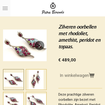
Ga
direct
naar
de
hoofdinhoud
Zilveren oorbellen
met rhodoliet,
amethist, peridot en
topaas.
€ 489,00
In winkelwagen
Deze prachtige zilveren
oorbellen zijn bezet met
Rhodolite, Ametyst, Peridot