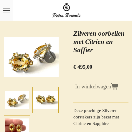
Ga
direct
naar
de
hoofdinhoud
Zilveren oorbellen
met Citrien en
Saffier
€ 495,00
In winkelwagen
Deze prachtige Zilveren
oorstekers zijn bezet met
Citrine en Sapphire