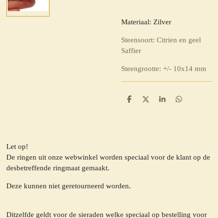
Materiaal: Zilver
Steensoort: Citrien en geel
Saffier
Steengrootte: +/- 10x14 mm
D
D
S
D
e
e
h
e
l
e
a
l
e
l
r
e
n
e
n
Let op!
De ringen uit onze webwinkel worden speciaal voor de klant op de
desbetreffende ringmaat gemaakt.
Deze kunnen niet geretourneerd worden.
Ditzelfde geldt voor de sieraden welke speciaal op bestelling voor